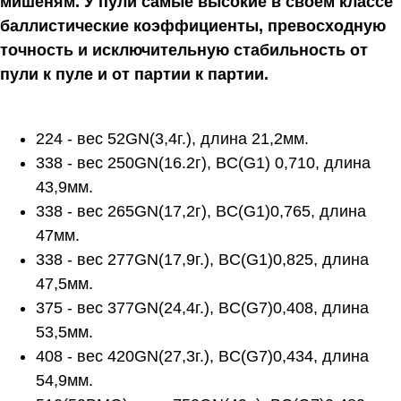
мишеням. У пули самые высокие в своём классе
баллистические коэффициенты, превосходную
точность и исключительную стабильность от
пули к пуле и от партии к партии.
224 - вес 52GN(3,4г.), длина 21,2мм.
338 - вес 250GN(16.2г), BC(G1) 0,710, длина
43,9мм.
338 - вес 265GN(17,2г), BC(G1)0,765, длина
47мм.
338 - вес 277GN(17,9г.), BC(G1)0,825, длина
47,5мм.
375 - вес 377GN(24,4г.), BC(G7)0,408, длина
53,5мм.
408 - вес 420GN(27,3г.), BC(G7)0,434, длина
54,9мм.