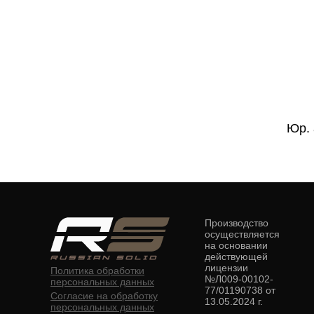
Юр. 
Производство
осуществляется
на основании
действующей
лицензии
Политика обработки
№Л009-00102-
персональных данных
77/01190738 от
Согласие на обработку
13.05.2024 г.
персональных данных