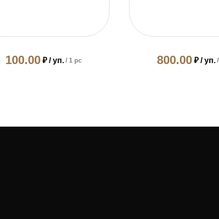
100.00
800.00
₽ / уп.
₽ / уп.
/
1 pc
/