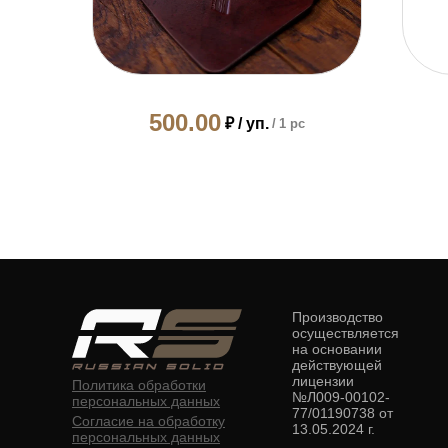
500.00
₽ / уп.
/
1 pc
Производство
осуществляется
на основании
действующей
лицензии
Политика обработки
№Л009-00102-
персональных данных
77/01190738 от
Согласие на обработку
13.05.2024 г.
персональных данных