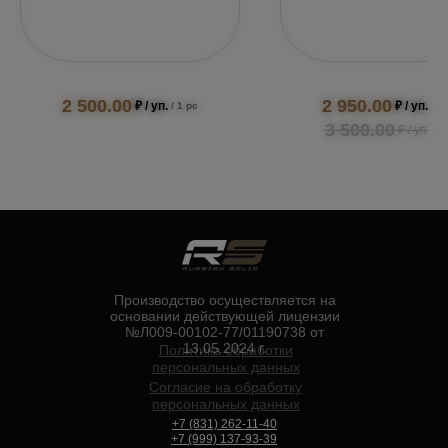
2 500.00
2 950.00
₽ / уп.
₽ / уп.
/
1 pc
/
1 
3 500.00
₽ / уп.
/
1
Производство осуществляется на
основании действующей лицензии
№Л009-00102-77/01190738 от
13.05.2024 г.
Политика обработки
персональных данных
Согласие на обработку
персональных данных
+7 (831) 262-11-40
+7 (999) 137-93-39