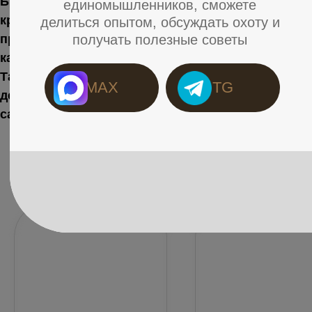
Бирде́кель (нем. Bierdeckel — букв. «пивная
крышка») — подставка под кружку,
предназначенная для защиты стола от царапин и
капель пивной пены.
Так говорит Википедия. А по факту, то что
делает антуражем для посиделок с друзьями или
самим собой.