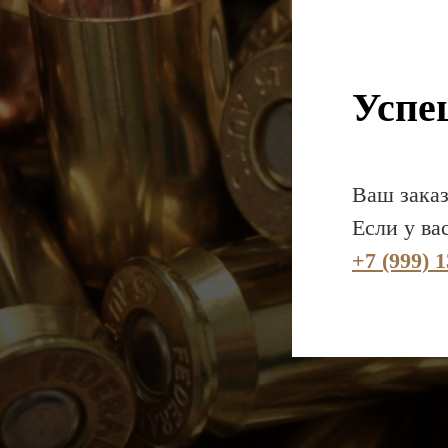
Успе
Ваш зака
Если у ва
+7 (999) 1